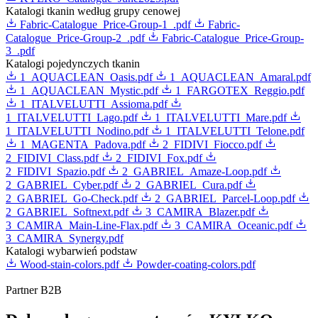
Katalogi tkanin według grupy cenowej
Fabric-Catalogue_Price-Group-1_.pdf
Fabric-
Catalogue_Price-Group-2_.pdf
Fabric-Catalogue_Price-Group-
3_.pdf
Katalogi pojedynczych tkanin
1_AQUACLEAN_Oasis.pdf
1_AQUACLEAN_Amaral.pdf
1_AQUACLEAN_Mystic.pdf
1_FARGOTEX_Reggio.pdf
1_ITALVELUTTI_Assioma.pdf
1_ITALVELUTTI_Lago.pdf
1_ITALVELUTTI_Mare.pdf
1_ITALVELUTTI_Nodino.pdf
1_ITALVELUTTI_Telone.pdf
1_MAGENTA_Padova.pdf
2_FIDIVI_Fiocco.pdf
2_FIDIVI_Class.pdf
2_FIDIVI_Fox.pdf
2_FIDIVI_Spazio.pdf
2_GABRIEL_Amaze-Loop.pdf
2_GABRIEL_Cyber.pdf
2_GABRIEL_Cura.pdf
2_GABRIEL_Go-Check.pdf
2_GABRIEL_Parcel-Loop.pdf
2_GABRIEL_Softnext.pdf
3_CAMIRA_Blazer.pdf
3_CAMIRA_Main-Line-Flax.pdf
3_CAMIRA_Oceanic.pdf
3_CAMIRA_Synergy.pdf
Katalogi wybarwień podstaw
Wood-stain-colors.pdf
Powder-coating-colors.pdf
Partner B2B