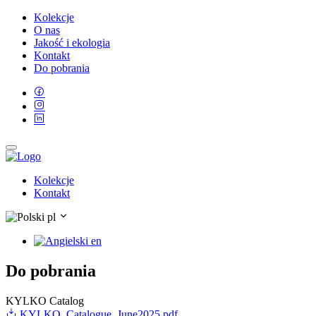
Kolekcje
O nas
Jakość i ekologia
Kontakt
Do pobrania
Kolekcje
Kontakt
pl
en
Do pobrania
KYLKO Catalog
KYLKO_Catalogue_June2025.pdf